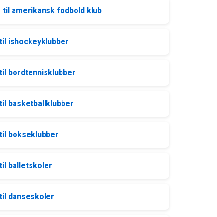
til amerikansk fodbold klub
il ishockeyklubber
il bordtennisklubber
l basketballklubber
il bokseklubber
l balletskoler
il danseskoler