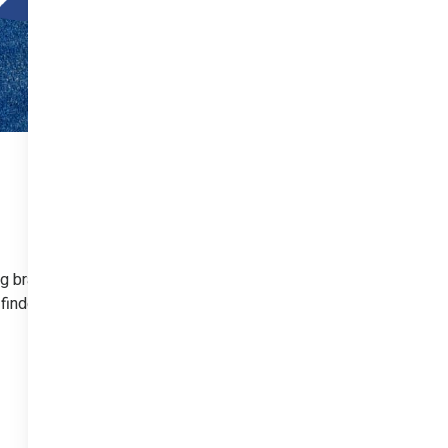
og brancher. Uanset
finde inspiration og