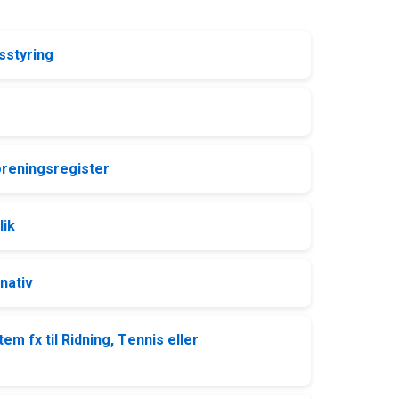
sstyring
oreningsregister
lik
nativ
m fx til Ridning, Tennis eller