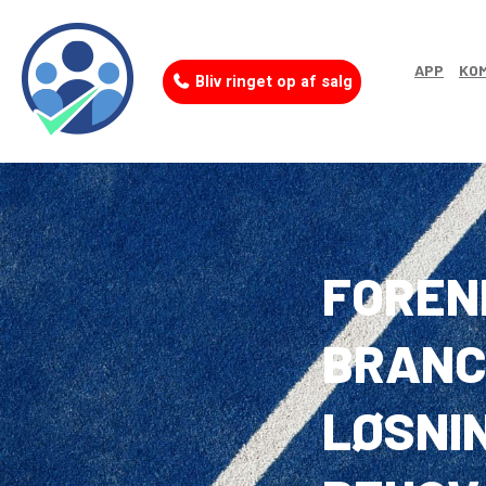
APP
KOM
Bliv ringet op af salg
FOREN
BRANC
LØSNIN