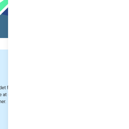
et formål at tilegne
 at en side eller
mer.