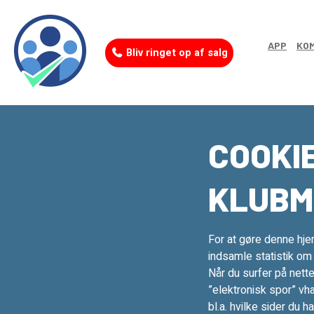
APP
KOM
Bliv ringet op af salg
COOKI
KLUBM
For at gøre denne hje
indsamle statistik o
Når du surfer på nette
”elektronisk spor” vh
bl.a. hvilke sider du 