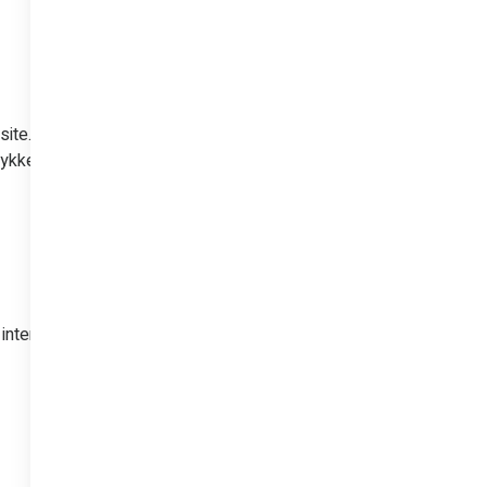
site. Informationen
kke ved lagring af
nternetindstillinger