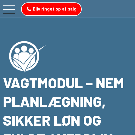
Bliv ringet op af salg
VAGTMODUL – NEM
PLANLÆGNING,
SIKKER LØN OG