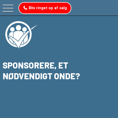
Bliv ringet op af salg
SPONSORERE, ET
NØDVENDIGT ONDE?