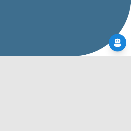
Den konstante udfordring med at finde sponsorere kan
stresse de fleste og tage modet fra mange. Vi kommer ikke
udenom at for de fleste klubber og foreninger er det
simpelthen nødvendigt med sponsorere. Det går ikke, rent
økonomisk uden dem.
Et enkelt lille forslag til at udnytte den gruppe af sponsorere
der helt sikkert gemmer sig i medlemsgruppen kommer
herunder. Tanken her er at indynde sig blandt de medlemmer,