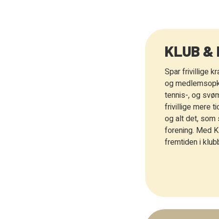
KLUB &
Spar frivillige k
og medlemsopkr
tennis-, og svø
frivillige mere t
og alt det, som 
forening. Med K
fremtiden i klub