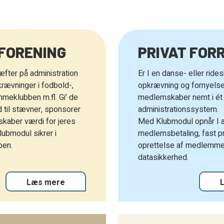
 FORENING
PRIVAT FOR
ræfter på administration
Er I en danse- eller ride
ævninger i fodbold-,
opkrævning og fornyelse
mmeklubben m.fl. Gi’ de
medlemskaber nemt i ét
id til stævner, sponsorer
administrationssystem.
skaber værdi for jeres
Med Klubmodul opnår I 
lubmodul sikrer i
medlemsbetaling, fast p
ben.
oprettelse af medlemmer
datasikkerhed.
Læs mere