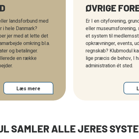
D
ØVRIGE FOR
 eller landsforbund med
Er I en cityforening, grun
er i hele Danmark?
eller museumsforening, 
er jer med at lette det
et system til medlemssty
samarbejde omkring bl.a.
opkrævninger, events, ud
kater og betalinger.
regnskab? Klubmodul ka
llerede en række
lige præcis de behov, I ha
ejder.
administration ét sted.
Læs mere
L SAMLER ALLE JERES SYSTEM