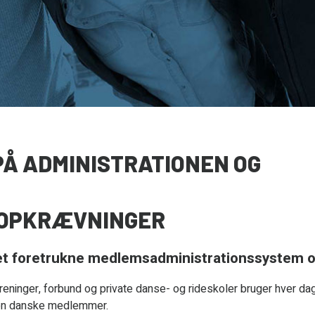
 PÅ ADMINISTRATIONEN OG
OPKRÆVNINGER
et foretrukne medlemsadministrationssystem o
eninger, forbund og private danse- og rideskoler bruger hver dag
lion danske medlemmer.