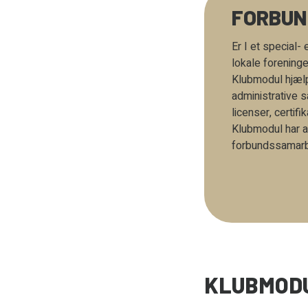
FORBUN
Er I et special-
lokale forening
Klubmodul hjælp
administrative 
licenser, certifi
Klubmodul har a
forbundssamarb
KLUBMODU