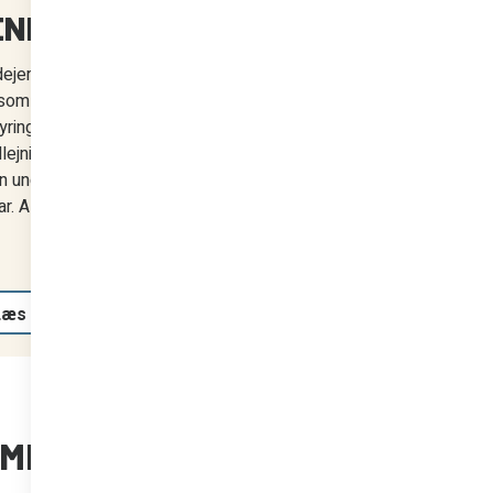
ENINGER
dejerforening
som har brug for
ring,
lejning og
n understøtte
r. Al
Læs mere
ER I ÉT