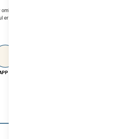
r omkring
ul er hjemmeside og
APP
LÅS OG LYS