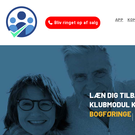
APP
KOM
Bliv ringet op af salg
LÆN DIG TIL
KLUBMODUL 
S
T