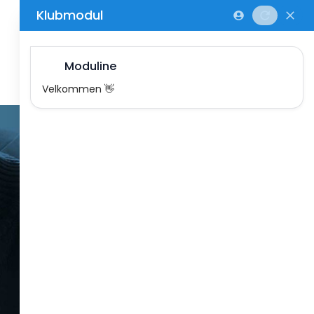
KLUB & FORENING
KOMMERCIEL
FORBUND
ØVRIGE FORENINGER
Klubmodul samler
administrationen såsom