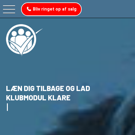
Bliv ringet op af salg
LÆN DIG TILBAGE OG LAD
KLUBMODUL KLARE
S
T
A
T
I
S
T
I
K
K
E
R